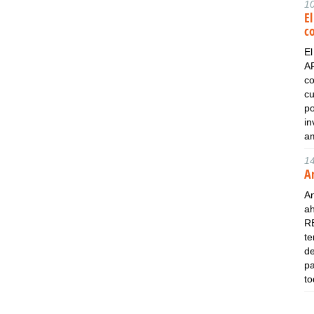
1
E
c
E
A
c
cu
po
in
a
1
A
An
ah
R
te
de
pa
to