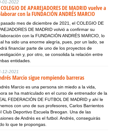
0-01-2022
l COLEGIO DE APAREJADORES DE MADRID vuelve a
olaborar con la FUNDACIÓN ANDRÉS MARCIO
l pasado mes de diciembre de 2021, el COLEGIO DE
PAEJADORES DE MADRID volvió a confirmar su
olaboración con la FUNDACIÓN ANDRÉS MARCIO, lo
al ha sido una enorme alegría, pues, por un lado, se
drá financiar parte de uno de los proyectos de
vestigación y, por otro, se consolida la relación entre
mbas entidades.
4-12-2021
ndrés Marcio sigue rompiendo barreras
drés Marcio es una persona sin miedo a la vida,
ora se ha matriculado en el curso de entrenador de la
EAL FEDERACIÓN DE FUTBOL DE MADRID y ahí le
nemos con uno de sus profesores, Carlos Barrientos
l Club Deportivo Escuela Breogan. Una de las
siones de Andrés es el futbol. Andrés, conseguirás
do lo que te propongas.