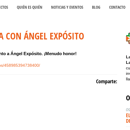
ECTOS
QUIÉN ES QUIÉN
NOTICIAS Y EVENTOS
BLOG
CONTACTO
NA CON ÁNGEL EXPÓSITO
nto a Ángel Expósito. ¡Menudo honor!
L
L
eos/458985394738400/
cu
in
ll
Comparte:
O
0
E
D